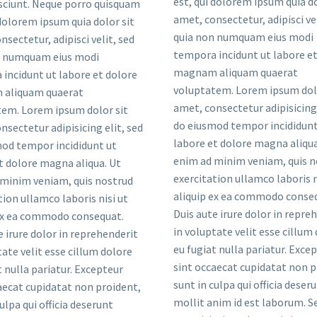
est, qui dolorem ipsum quia do
sciunt. Neque porro quisquam
amet, consectetur, adipisci vel
 dolorem ipsum quia dolor sit
quia non numquam eius modi
nsectetur, adipisci velit, sed
tempora incidunt ut labore et
n numquam eius modi
magnam aliquam quaerat
incidunt ut labore et dolore
voluptatem. Lorem ipsum dolo
aliquam quaerat
amet, consectetur adipisicing 
em. Lorem ipsum dolor sit
do eiusmod tempor incididunt
nsectetur adipisicing elit, sed
labore et dolore magna aliqua
od tempor incididunt ut
enim ad minim veniam, quis n
t dolore magna aliqua. Ut
exercitation ullamco laboris n
minim veniam, quis nostrud
aliquip ex ea commodo conse
tion ullamco laboris nisi ut
Duis aute irure dolor in repre
 ex ea commodo consequat.
in voluptate velit esse cillum
e irure dolor in reprehenderit
eu fugiat nulla pariatur. Exce
tate velit esse cillum dolore
sint occaecat cupidatat non p
t nulla pariatur. Excepteur
sunt in culpa qui officia deser
aecat cupidatat non proident,
mollit anim id est laborum. S
ulpa qui officia deserunt