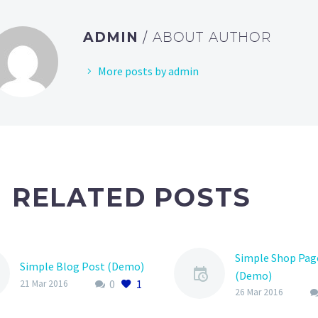
ADMIN
/ ABOUT AUTHOR
More posts by admin
RELATED POSTS
Simple Shop Pag
Simple Blog Post (Demo)
(Demo)
0
1
21 Mar 2016
Lorem Ipsum. Pr
26 Mar 2016
gravida nibh vel v