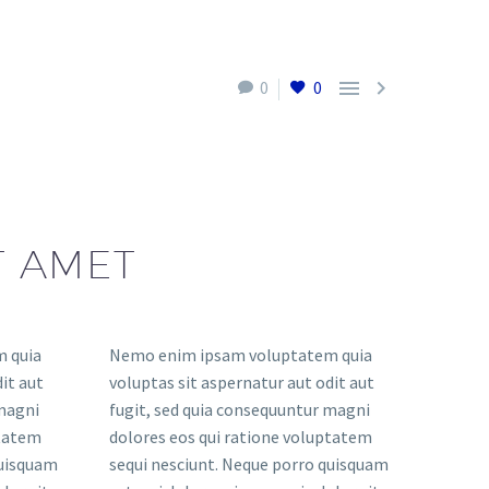


0
0
T AMET
 quia
Nemo enim ipsam voluptatem quia
it aut
voluptas sit aspernatur aut odit aut
 magni
fugit, sed quia consequuntur magni
ptatem
dolores eos qui ratione voluptatem
quisquam
sequi nesciunt. Neque porro quisquam