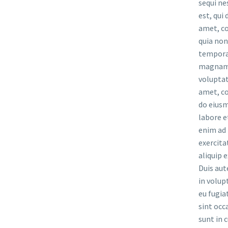
sequi ne
est, qui
amet, co
quia no
tempora 
magnam 
voluptat
amet, co
do eiusm
labore e
enim ad 
exercita
aliquip
Duis aut
in volup
eu fugia
sint occ
sunt in c