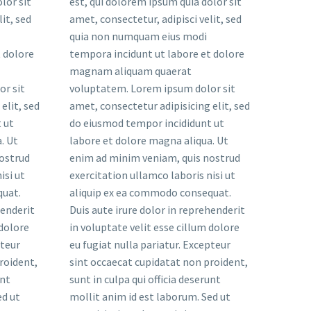
lor sit
est, qui dolorem ipsum quia dolor sit
it, sed
amet, consectetur, adipisci velit, sed
quia non numquam eius modi
 dolore
tempora incidunt ut labore et dolore
magnam aliquam quaerat
r sit
voluptatem. Lorem ipsum dolor sit
elit, sed
amet, consectetur adipisicing elit, sed
 ut
do eiusmod tempor incididunt ut
. Ut
labore et dolore magna aliqua. Ut
ostrud
enim ad minim veniam, quis nostrud
isi ut
exercitation ullamco laboris nisi ut
quat.
aliquip ex ea commodo consequat.
henderit
Duis aute irure dolor in reprehenderit
 dolore
in voluptate velit esse cillum dolore
pteur
eu fugiat nulla pariatur. Excepteur
roident,
sint occaecat cupidatat non proident,
unt
sunt in culpa qui officia deserunt
ed ut
mollit anim id est laborum. Sed ut