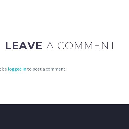
auctor aliquet. 
sollicitudin, lore
bibendum auctor, 
consequat ipsum
sagittis sem nibh 
LEAVE
A COMMENT
t be
logged in
to post a comment.