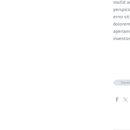
mollit a
perspici
error si
dolorem
aperiam,
inventor
Deve