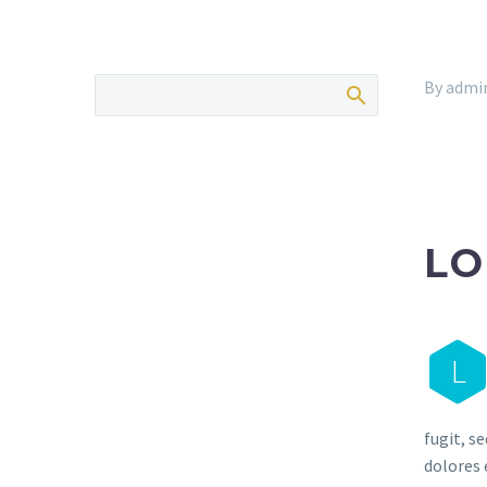
By admi
LO
L
fugit, s
dolores 