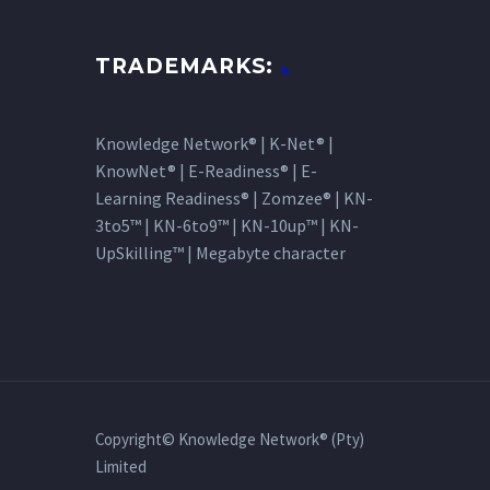
TRADEMARKS:
Knowledge Network® | K-Net® |
KnowNet® | E-Readiness® | E-
Learning Readiness® | Zomzee® | KN-
3to5™ | KN-6to9™ | KN-10up™ | KN-
UpSkilling™ | Megabyte character
Copyright© Knowledge Network® (Pty)
Limited