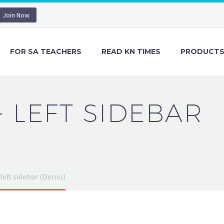
Join Now
FOR SA TEACHERS
READ KN TIMES
PRODUCT
+ LEFT SIDEBAR
left sidebar (Demo)