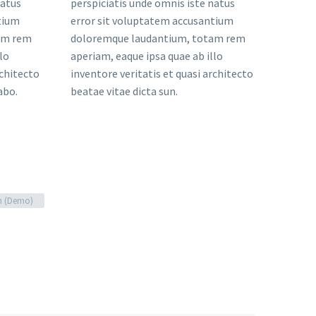
natus
perspiciatis unde omnis iste natus
tium
error sit voluptatem accusantium
am rem
doloremque laudantium, totam rem
lo
aperiam, eaque ipsa quae ab illo
rchitecto
inventore veritatis et quasi architecto
abo.
beatae vitae dicta sun.
n (Demo)